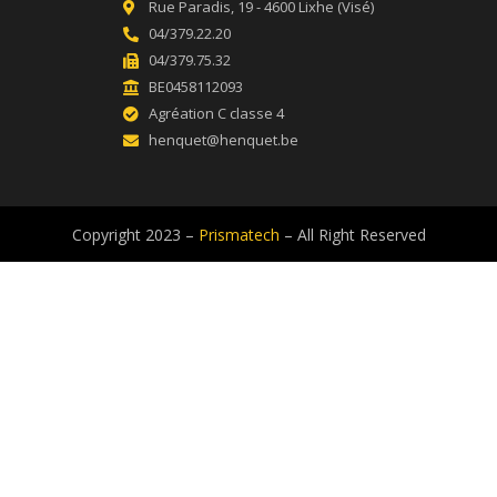
Rue Paradis, 19 - 4600 Lixhe (Visé)
04/379.22.20
04/379.75.32
BE0458112093
Agréation C classe 4
henquet@henquet.be
Copyright 2023 –
Prismatech
– All Right Reserved